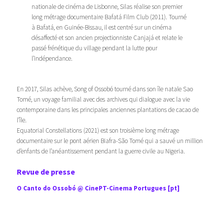
nationale de cinéma de Lisbonne, Silas réalise son premier
long métrage documentaire
Bafatá Film Club
(2011). Tourné
à Bafatá, en Guinée-Bissau, il est centré sur un cinéma
désaffecté et son ancien projectionniste Canjajá et relate le
passé frénétique du village pendant la lutte pour
l’indépendance.
En 2017, Silas achève,
Song of Ossobó
tourné dans son île natale Sao
Tomé, un voyage familial avec des archives qui dialogue avec la vie
contemporaine dans les principales anciennes plantations de cacao de
l’île.
Equatorial Constellations
(2021) est son troisième long métrage
documentaire sur le pont aérien Biafra-São Tomé qui a sauvé un million
d’enfants de l’anéantissement pendant la guerre civile au Nigeria.
Revue de presse
O Canto do Ossobó @ CinePT-Cinema Portugues [pt]