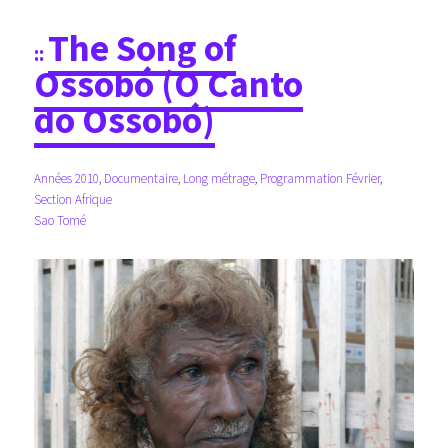
The Song of
Ossobó (O Canto
do Ossobó)
Années 2010
, 
Documentaire
, 
Long métrage
, 
Programmation Février
, 
Section Afrique
Sao Tomé