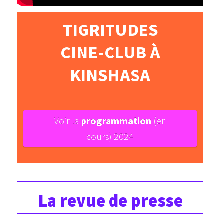
TIGRITUDES
CINE-CLUB À
KINSHASA
Voir la
programmation
(en
cours)
2024
La revue de presse