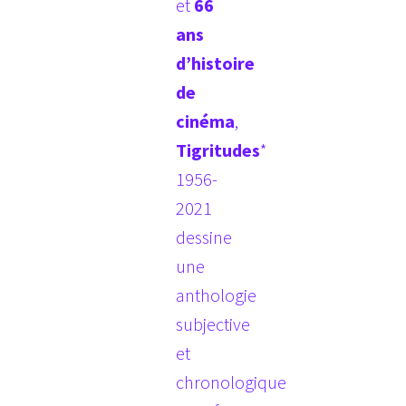
et
66
ans
d’histoire
de
cinéma
,
Tigritudes
*
1956-
2021
dessine
une
anthologie
subjective
et
chronologique