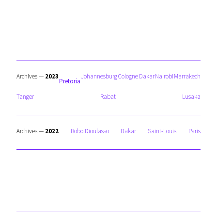
Archives —
2023
Johannesburg
Cologne
Dakar
Nairobi
Marrakech
Pretoria
Tanger
Rabat
Lusaka
Archives —
2022
Bobo Dioulasso
Dakar
Saint-Louis
Paris