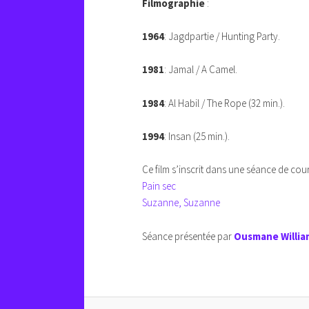
Filmographie
:
1964
:
Jagdpartie / Hunting Party.
1981
:
Jamal / A Camel.
1984
:
Al Habil / The Rope
(32 min.).
1994
:
Insan
(25 min.).
Ce film s’inscrit dans une séance de co
Pain sec
Suzanne, Suzanne
Séance présentée par
Ousmane Willia