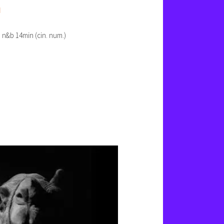
d
 n&b 14min (cin. num.)