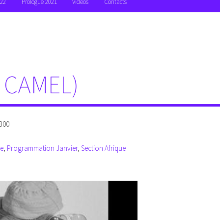
022
Prologue 2021
Vidéos
Contacts
 CAMEL)
 300
e
, 
Programmation Janvier
, 
Section Afrique