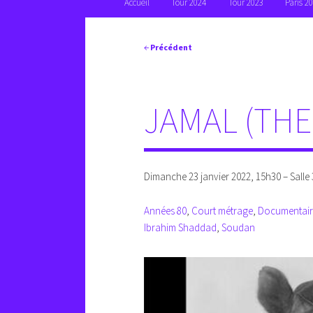
Accueil
Tour 2024
Tour 2023
Paris 2
principal
Navigation
←
Précédent
des
articles
JAMAL (THE
Dimanche 23 janvier 2022, 15h30 – Salle
Années 80
, 
Court métrage
, 
Documentair
Ibrahim Shaddad
, 
Soudan