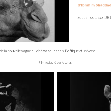
d’Ibrahim Shadda
Soudan doc. exp. 1981
 de la nouvelle vague du cinéma soudanais. Poétique et universel.
Film restauré par Arsenal.