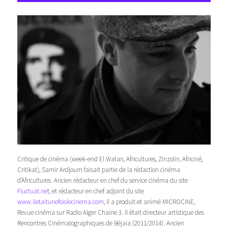
Critique de cinéma (week-end El Watan, Africultures, Zinzolin, Africiné,
Critikat), Samir Ardjoum faisait partie de la rédaction cinéma
d’Africultures. Ancien rédacteur en chef du service cinéma du site
Fluctuat.net
, et rédacteur en chef adjoint du site
www.iletaitunefoislecinema.com
, il a produit et animé MICROCINE,
Revue cinéma sur Radio Alger Chaine 3. Il était directeur artistique des
Rencontres Cinématographiques de Béjaia (2011/2014). Ancien